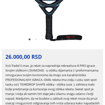
26.000,00 RSD
XoX Padel X-max ,je reket za naprednije rekreativce ili PRO igrace .
Svojim oblikom ( DIAMOND - u obliku dijamanta ) i preformansama
omogucava svojim korisnicima da imaju sve karakteristike
PROFESIONALNIH IGRACA. Oblik reketa ima vislju i usku seet spot
tacku od ( TEARDROP SHAPE oblika - oblika suze ), zahteva malo
bolje predznanje za koriscenje ovog oblika reketa. Sweet spot je
manja i vislja ali samim tim daje jaku izlaznu snagu udarcu i bolji
napad. Medjutim, da ne budete u zabludi ovaj reket moze da pruzi
osecaj i mogucnost odigravanja svih vrsta udaraca kako napadackih