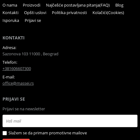
O nama
Proizvodi
Najčešće postavljana pitanja(FAQ)
Blog
Kontakti
Opšti uslovi
Politika privatnosti
Kolačići(Cookies)
Isporuka
Prijavi se
KONTAKTI
Adresa:
Sazonova 103 11000 , Beograd
Telefon:
+381606607300
E-mail:
office@massei.rs
PRIJAVI SE
Prijavi se na newsletter
Slažem se da primam promotivne mailove