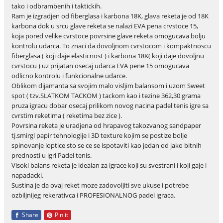
tako i odbrambenih i taktickih.
Ram je izgradjen od fiberglasa i karbona 18K, glava reketa je od 18K
karbona dok u srcu glave reketa se nalazi EVA pena crvstoce 15,
koja pored velike cvrstoce povrsine glave reketa omogucava bolju
kontrolu udarca. To znaci da dovoljnom cvrstocom i kompaktnoscu
fiberglasa ( koji daje elasticnost ) i karbona 18K( koji daje dovoljnu
cvrstocu ) uz prijatan osecaj udarca EVA pene 15 omogucava
odlicno kontrolu i funkcionalne udarce.
Oblikom dijamanta sa svojim malo visljim balansom i uzom Sweet
spot ( tzv.SLATKOM TACKOM ) tackom kao i tezine 362,30 grama
pruza igracu dobar osecaj prilikom novog nacina padel tenis igre sa
cvrstim reketima ( reketima bez zice ).
Povrsina reketa je uradjena od hrapavog takozvanog sandpaper
tj.smirgl papir tehnologije i 3D texture kojim se postize bolje
spinovanje loptice sto se ce se ispotaviti kao jedan od jako bitnih
prednosti u igri Padel tenis.
Visoki balans reketa je idealan za igrace koji su svestrani i koji gaje i
napadacki.
Sustina je da ovaj reket moze zadovoljiti sve ukuse i potrebe
ozbiljnijeg rekerativca i PROFESIONALNOG padel igraca.
Share
Pin it