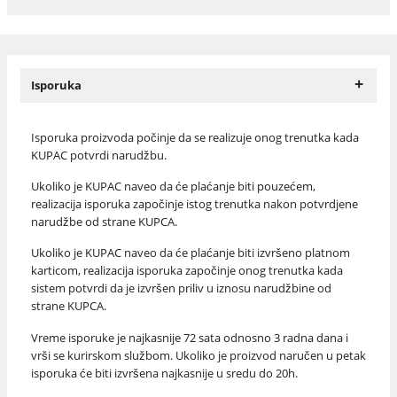
+
Isporuka
Isporuka proizvoda počinje da se realizuje onog trenutka kada
KUPAC potvrdi narudžbu.
Ukoliko je KUPAC naveo da će plaćanje biti pouzećem,
realizacija isporuka započinje istog trenutka nakon potvrdjene
narudžbe od strane KUPCA.
Ukoliko je KUPAC naveo da će plaćanje biti izvršeno platnom
karticom, realizacija isporuka započinje onog trenutka kada
sistem potvrdi da je izvršen priliv u iznosu narudžbine od
strane KUPCA.
Vreme isporuke je najkasnije 72 sata odnosno 3 radna dana i
vrši se kurirskom službom. Ukoliko je proizvod naručen u petak
isporuka će biti izvršena najkasnije u sredu do 20h.