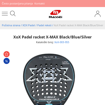
Često postavljana pitanja
Kontakti
Početna strana
/
XOX Padel
/
Padel reketi
/
XoX Padel racket X-MAX Black/Blue/Silver
XoX Padel racket X-MAX Black/Blue/Silver
Kataloški broj:
XoX-003-9S5
%