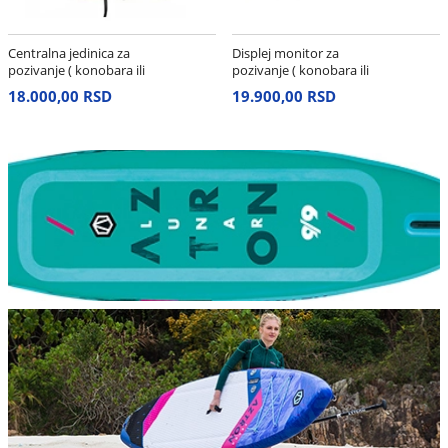
Centralna jedinica za
Displej monitor za
pozivanje ( konobara ili
pozivanje ( konobara ili
zaposlenih )
zaposlenih )
18.000,00 RSD
19.900,00 RSD