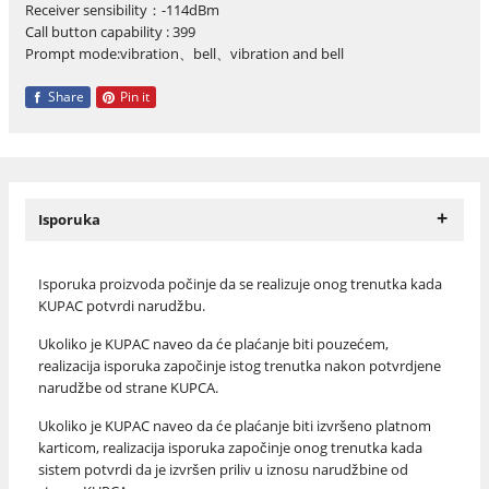
Receiver sensibility：-114dBm
Call button capability : 399
Prompt mode:vibration、bell、vibration and bell
Share
Pin it
+
Isporuka
Isporuka proizvoda počinje da se realizuje onog trenutka kada
KUPAC potvrdi narudžbu.
Ukoliko je KUPAC naveo da će plaćanje biti pouzećem,
realizacija isporuka započinje istog trenutka nakon potvrdjene
narudžbe od strane KUPCA.
Ukoliko je KUPAC naveo da će plaćanje biti izvršeno platnom
karticom, realizacija isporuka započinje onog trenutka kada
sistem potvrdi da je izvršen priliv u iznosu narudžbine od