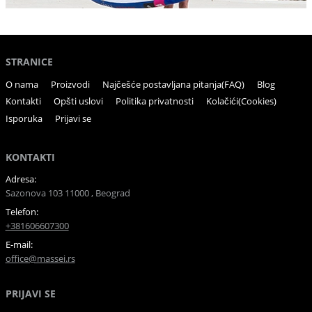
STRANICE
O nama
Proizvodi
Najčešće postavljana pitanja(FAQ)
Blog
Kontakti
Opšti uslovi
Politika privatnosti
Kolačići(Cookies)
Isporuka
Prijavi se
KONTAKTI
Adresa:
Sazonova 103 11000 , Beograd
Telefon:
+381606607300
E-mail:
office@massei.rs
PRIJAVI SE