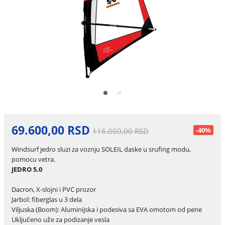
69.600,00 RSD
-40%
116.000,00 RSD
Windsurf jedro sluzi za voznju SOLEIL daske u srufing modu,
pomocu vetra.
JEDRO 5.0
Dacron, X-slojni i PVC prozor
Jarbol: fiberglas u 3 dela
Viljuska (Boom): Aluminijska i podesiva sa EVA omotom od pene
Uključeno uže za podizanje vesla