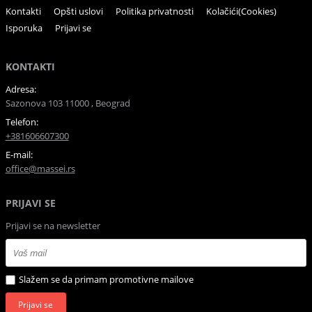
Kontakti
Opšti uslovi
Politika privatnosti
Kolačići(Cookies)
Isporuka
Prijavi se
KONTAKTI
Adresa:
Sazonova 103 11000 , Beograd
Telefon:
+381606607300
E-mail:
office@massei.rs
PRIJAVI SE
Prijavi se na newsletter
Slažem se da primam promotivne mailove
Prijavi se