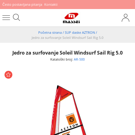
Često postavljana pitanja
Kontakti
Početna strana
/
SUP daske AZTRON
/
Jedro za surfovanje Soleil Windsurf Sail Rig 5.0
Jedro za surfovanje Soleil Windsurf Sail Rig 5.0
Kataloški broj:
AR-500