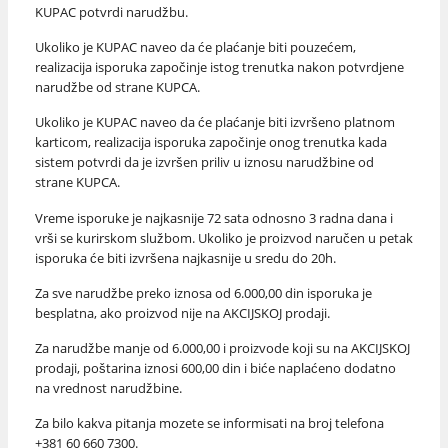
KUPAC potvrdi narudžbu.
Ukoliko je KUPAC naveo da će plaćanje biti pouzećem,
realizacija isporuka započinje istog trenutka nakon potvrdjene
narudžbe od strane KUPCA.
Ukoliko je KUPAC naveo da će plaćanje biti izvršeno platnom
karticom, realizacija isporuka započinje onog trenutka kada
sistem potvrdi da je izvršen priliv u iznosu narudžbine od
strane KUPCA.
Vreme isporuke je najkasnije 72 sata odnosno 3 radna dana i
vrši se kurirskom službom. Ukoliko je proizvod naručen u petak
isporuka će biti izvršena najkasnije u sredu do 20h.
Za sve narudžbe preko iznosa od 6.000,00 din isporuka je
besplatna, ako proizvod nije na AKCIJSKOJ prodaji.
Za narudžbe manje od 6.000,00 i proizvode koji su na AKCIJSKOJ
prodaji, poštarina iznosi 600,00 din i biće naplaćeno dodatno
na vrednost narudžbine.
Za bilo kakva pitanja mozete se informisati na broj telefona
+381 60 660 7300.