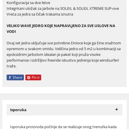
Konfiguracija sa dve letve
Integrirani uložak za jarbole na SOLEIL & SOLEIL XTREME SUP-ove
Vreća za jedra sa čičak trakama iznutra
VELIKO WAVE JEDRO KOJE NAPRAVLJENO ZA SVE USLOVE NA
VODI
Ovaj set jedra uključuje sve potrebne činioce koje ga čine snažnom
opremom u svakom smislu. Veličina jedra od 5 m2 u kombinaciji sa
epoksidnim jarbolom idealan je paket koji pruža visoke
performanse i izdržljivo freeride iskustvo jedrenja koje windsurferi
traže.
Share
Pin it
+
Isporuka
Isporuka proizvoda počinje da se realizuje onog trenutka kada