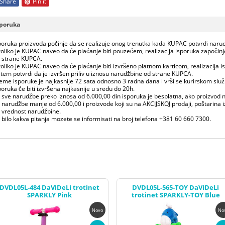
Share
Pin it
sporuka
poruka proizvoda počinje da se realizuje onog trenutka kada KUPAC potvrdi naru
oliko je KUPAC naveo da će plaćanje biti pouzećem, realizacija isporuka započin
 strane KUPCA.
oliko je KUPAC naveo da će plaćanje biti izvršeno platnom karticom, realizacija 
stem potvrdi da je izvršen priliv u iznosu narudžbine od strane KUPCA.
eme isporuke je najkasnije 72 sata odnosno 3 radna dana i vrši se kurirskom slu
poruka će biti izvršena najkasnije u sredu do 20h.
 sve narudžbe preko iznosa od 6.000,00 din isporuka je besplatna, ako proizvod n
 narudžbe manje od 6.000,00 i proizvode koji su na AKCIJSKOJ prodaji, poštarina 
 vrednost narudžbine.
 bilo kakva pitanja mozete se informisati na broj telefona +381 60 660 7300.
DVDL05L-484 DaViDeLi trotinet
DVDL05L-565-TOY DaViDeLi
SPARKLY Pink
trotinet SPARKLY-TOY Blue
Novo
No