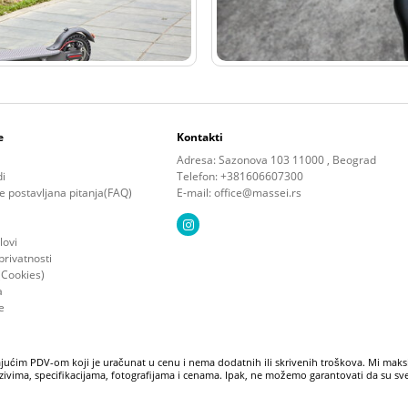
e
Kontakti
Adresa: Sazonova 103 11000 , Beograd
di
Telefon: +381606607300
e postavljana pitanja(FAQ)
E-mail: office@massei.rs
lovi
 privatnosti
(Cookies)
a
e
jućim PDV-om koji je uračunat u cenu i nema dodatnih ili skrivenih troškova. Mi maksi
ivima, specifikacijama, fotografijama i cenama. Ipak, ne možemo garantovati da su sve