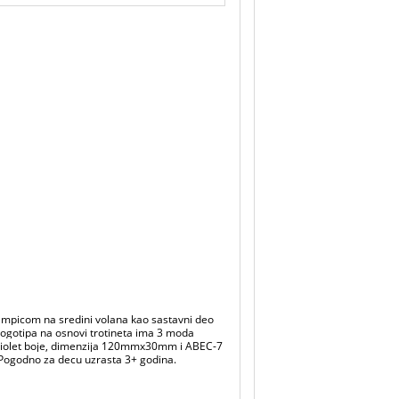
lampicom na sredini volana kao sastavni deo
logotipa na osnovi trotineta ima 3 moda
ovi violet boje, dimenzija 120mmx30mm i ABEC-7
. Pogodno za decu uzrasta 3+ godina.