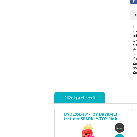
I
Is
Uk
od
Uk
si
Vr
is
Za
Za
na
Za
Slični proizvodi
DVDL05L-484-TOY DaViDeLi
trotinet SPARKLY-TOY Pink
Novo