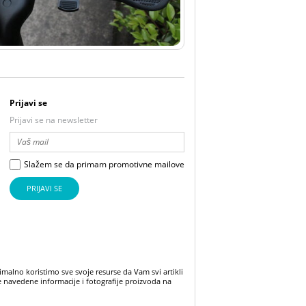
Prijavi se
Prijavi se na newsletter
Slažem se da primam promotivne mailove
PRIJAVI SE
malno koristimo sve svoje resurse da Vam svi artikli
 navedene informacije i fotografije proizvoda na