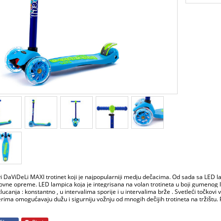
vi DaViDeLi MAXI trotinet koji je najpopularniji medju dečacima. Od sada sa LED 
ovne opreme. LED lampica koja je integrisana na volan trotineta u boji gumenog 
lucanja : konstantno , u intervalima sporije i u intervalima brže . Svetleći točk
erima omogućavaju dužu i sigurniju vožnju od mnogih dečijih trotineta na tržištu