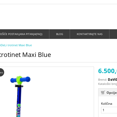
ČEŠĆE POSTAVLJANA PITANJA(FAQ)
BLOG
KONTAKTIRAJTE NAS
DeLi trotinet Maxi Blue
rotinet Maxi Blue
6.500
vo
DaVi
Brend:
Kataloški bro
Opcije
Količina