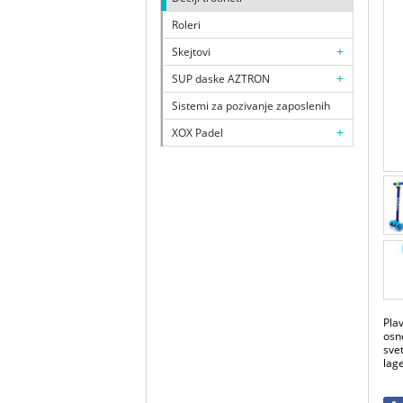
Roleri
+
Skejtovi
+
SUP daske AZTRON
Sistemi za pozivanje zaposlenih
+
XOX Padel
Pla
osn
svet
lag