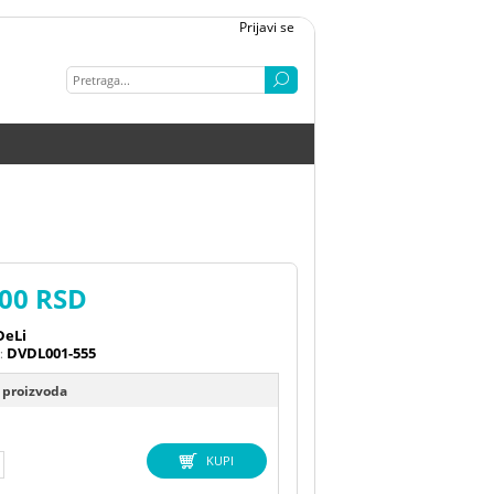
Prijavi se
,00 RSD
DeLi
DVDL001-555
j:
 proizvoda
KUPI