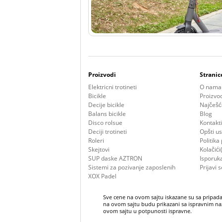
Proizvodi
Stranic
Elektricni trotineti
O nama
Bicikle
Proizvo
Decije bicikle
Najčešć
Balans bicikle
Blog
Disco rolsue
Kontakti
Deciji trotineti
Opšti us
Roleri
Politika
Skejtovi
Kolačići
SUP daske AZTRON
Isporuk
Sistemi za pozivanje zaposlenih
Prijavi s
XOX Padel
Sve cene na ovom sajtu iskazane su sa pripada
na ovom sajtu budu prikazani sa ispravnim naz
ovom sajtu u potpunosti ispravne.