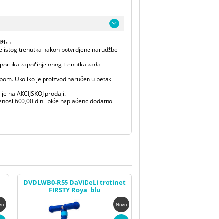
džbu.
je istog trenutka nakon potvrdjene narudžbe
isporuka započinje onog trenutka kada
žbom. Ukoliko je proizvod naručen u petak
ije na AKCIJSKOJ prodaji.
iznosi 600,00 din i biće naplaćeno dodatno
DVDLWB0-R55 DaViDeLi trotinet
FIRSTY Royal blu
vo
Novo