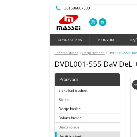
+381606607300
GLAVNA STRANA
PROIZVODI
NAJ
Početna strana
Deciji trotineti
DVDL001-555 DaVi
DVDL001-555 DaViDeLi t
Proizvodi
No
Elektricni trotineti
Bicikle
Decije bicikle
Balans bicikle
Disco rolsue
Deciji trotineti